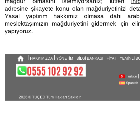
mağdur olmasını istemiyorsanız; lütfen
inf
adresine şikayete konu olan mağduriyetinizi deta
Yasal yaptırım hakkımız olmasa dahi arab
meslektaşımızın mağduriyetini gidermek için eli
yapıyoruz.
HAKKIMIZDA
YÖNETİM
BİLGİ BANKASI
FİYAT
YEMİNLİ 
Türkçe
Spanish
2026 © TUÇED Tüm Hakları Saklıdır.