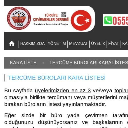
HAKKIMIZDA
YÖNETİM
MEVZUAT
ÜYELİK
FİYAT
KA
KARA LİSTE
›
TERCÜME BÜROLARI KARA LİSTES
TERCÜME BÜROLARI KARA LİSTESİ
Bu sayfada
üyelerimizden en az 3
ve/veya
topla
olmasıyla birlikte tercümanı veya müşterilerini 
bırakan büroların listesi yayınlanmaktadır.
Eğer sizde bir büro yada çevirmen tarafı
olduğunuzu düşünüyorsanız ve başkalarının d