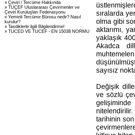
» Çeviri / Tercüme Hakkında
üstlenmişler
» TUÇEF Uluslararası Çevirmenler ve
Çeviri Kuruluşları Federasyonu
sıralarda ye
» Yeminli Tercüme Bürosu nedir? Nasıl
olma gibi son
kurulur?
» Tasdiklerle ilgili Bilgilendirme!
aktarımı, ya
» TUCED VE TUCEF - EN 15038 NORMU
yaklaşık 40
Akadca dil
muhtemele
düşünülmüşt
sayısız nokt
Değişik dill
ve sözlü çevi
gelişimind
nitelendiril
tarihinin son
çevirmenlere