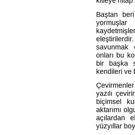
kitleye hita
Baştan beri
yormuşlar
kaydetmişlerd
eleştirilerd
savunmak d
onları bu 
bir başka 
kendileri ve 
Çevirmenler
yazılı çevir
biçimsel ku
aktarımı olgu
açılardan 
yüzyıllar bo