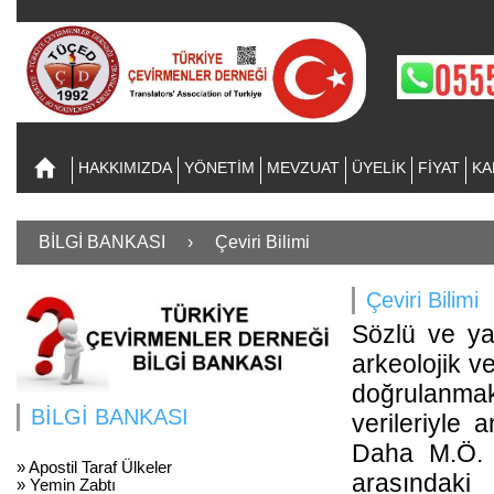
HAKKIMIZDA
YÖNETİM
MEVZUAT
ÜYELİK
FİYAT
KA
BİLGİ BANKASI
›
Çeviri Bilimi
Çeviri Bilimi
Sözlü ve yaz
arkeolojik v
doğrulanma
BİLGİ BANKASI
verileriyle 
Daha M.Ö. 3
» Apostil Taraf Ülkeler
arasındaki 
» Yemin Zabtı