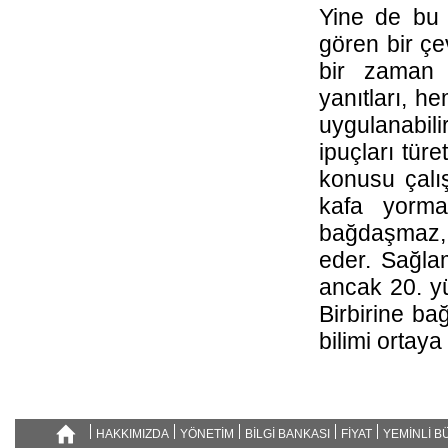
Yine de bu 
gören bir çe
bir zaman 
yanıtları, h
uygulanabili
ipuçları türe
konusu çalış
kafa yorma
bağdaşmaz, ç
eder. Sağlam
ancak 20. yü
Birbirine ba
bilimi ortaya 
HAKKIMIZDA
YÖNETİM
BİLGİ BANKASI
FİYAT
YEMİNLİ 