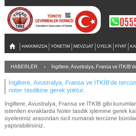
HAKKIMIZDA
YÖNETİM
MEVZUAT
ÜYELİK
FİYAT
KA
HABERLER
›
İngiltere, Avustralya, Fransa ve İTKİB'd
İngiltere, Avustralya, Fransa ve İTKİB'de tercü
noter tasdikine gerek yoktur.
İngiltere, Avustralya, Fransa ve İTKİB gibi kuruml
istenilen evraklarda Noter tasdik işlemine gerek k
üyelerimiz arasından sicil numaralı tercüme bürola
yaptırabilirsiniz.