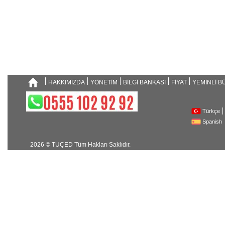
HAKKIMIZDA
YÖNETİM
BİLGİ BANKASI
FİYAT
YEMİNLİ 
Türkçe
Spanish
2026 © TUÇED Tüm Hakları Saklıdır.